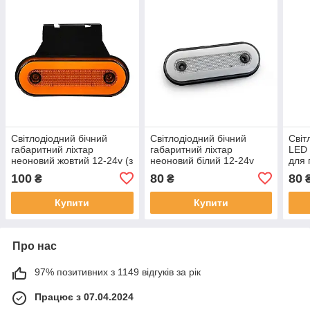
Світлодіодний бічний
Світлодіодний бічний
Світ
габаритний ліхтар
габаритний ліхтар
LED 
неоновий жовтий 12-24v (з
неоновий білий 12-24v
для 
кронштейном)
100
80
80
₴
₴
Купити
Купити
Про нас
97% позитивних з 1149 відгуків за рік
Працює з 07.04.2024