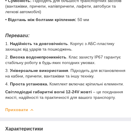
•
Сумісність:
Підходять для більшості транспортних засобів
(вантажівки, причепи, напівпричепи, лафети, автобуси та
легкові автомобілі)
•
Відстань між болтами кріплення:
50 мм
Переваги:
1.
Надійність та довговічність
.
Корпус з АБС-пластику
захищає від ударів та пошкоджень.
2.
Висока водонепроникність
. Клас захисту IP67 гарантує
стабільну роботу в будь-яких погодних умовах.
3.
Універсальне використання
. Підходить для встановлення
на кабіни, причепи, вантажівки та іншу техніку.
4.
Проста установка.
Комплект включає кріпильні елементи.
Світлодіодні габаритні вогні 12-24V жовті
– це поєднання
якості, надійності та практичності для вашого транспорту.
Приховати
Характеристики