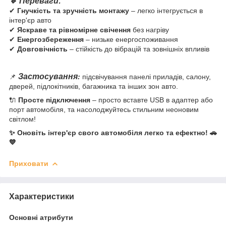
🔹 Переваги:
✔
Гнучкість та зручність монтажу
– легко інтегрується в
інтер'єр авто
✔
Яскраве та рівномірне свічення
без нагріву
✔
Енергозбереження
– низьке енергоспоживання
✔
Довговічність
– стійкість до вібрацій та зовнішніх впливів
Застосування
📌
:
підсвічування панелі приладів, салону,
дверей, підлокітників, багажника та інших зон авто.
🔌
Просте підключення
– просто вставте USB в адаптер або
порт автомобіля, та насолоджуйтесь стильним неоновим
світлом!
✨ Оновіть інтер'єр свого автомобіля легко та ефектно! 🚗
💙
Приховати
Характеристики
Основні атрибути