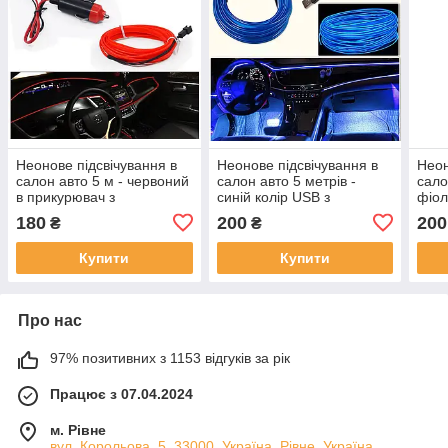
Неонове підсвічування в
Неонове підсвічування в
Неон
салон авто 5 м - червоний
салон авто 5 метрів -
сало
в прикурювач з
синій колір USB з
фіол
інвертором 12v. Гнучкий
інвертором 12v. Гнучкий
інве
180
200
200
₴
₴
холодний неон з кантом
холодний неон з кантом
холо
Купити
Купити
Про нас
97% позитивних з 1153 відгуків за рік
Працює з 07.04.2024
м. Рівне
вул. Корольова, 5, 33000, Україна, Рівне, Україна