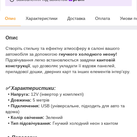
Опис
Характеристики
Доставка
Оплата
Умови п
Опис
Створіть стильну та ефектну атмосферу в салоні вашого
автомобіля за допомогою
гнучкого холодного неону!
Підсвічування легко встановлюється завдяки
кантовій
конструкції
, що дозволяє укладати її вздовж панелей,
приладової дошки, дверних карт та інших елементів інтер'єру.
✅ Характеристики:
• Напруга:
12V (інвертор у комплекті)
• Довжина:
5 метрів
• Підключення:
USB (універсальне, підходить для авто та
вдома)
• Колір свічення:
Зелений
• Тип підсвічування:
Гнучкий холодний неон з кантом