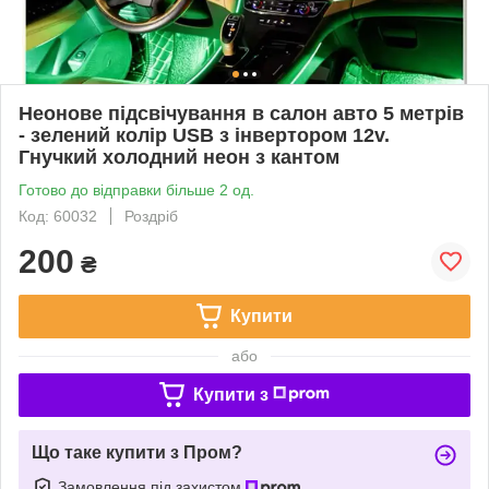
Неонове підсвічування в салон авто 5 метрів
- зелений колір USB з інвертором 12v.
Гнучкий холодний неон з кантом
Готово до відправки більше 2 од.
Код: 60032
Роздріб
200
₴
Купити
або
Купити з
Що таке купити з Пром?
Замовлення під захистом