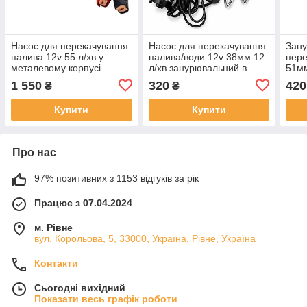
Насос для перекачування
Насос для перекачування
Зану
палива 12v 55 л/хв у
палива/води 12v 38мм 12
пере
металевому корпусі
л/хв занурювальний в
51мм
алюмінієвому корпусі
філь
1 550
320
420
₴
₴
(дизель/вода)
корп
Купити
Купити
Про нас
97% позитивних з 1153 відгуків за рік
Працює з 07.04.2024
м. Рівне
вул. Корольова, 5, 33000, Україна, Рівне, Україна
Контакти
Сьогодні вихідний
Показати весь графік роботи