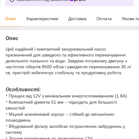
Опис
Характеристики
Доставка
Оплата
Умови п
Опис
Цей надійний і компактний занурювальний насос
призначений для швидкого та ефективного перекачування
дизельного пального та води. Завдяки потужному двигуну з
частотою обертів 8500 об/хв і швидкістю перекачування 30 л/
хв, пристрій забезпечує стабільну та продуктивну роботу.
Особливості:
·
Працює від 12V з мінімальним енергоспоживанням (1.8А)
·
Компактний діаметр 51 мм – підходить для більшості
ємностей
·
Міцний алюмінієвий корпус – стійкий до механічних
пошкоджень
·
Вбудований фільтр запобігає потраплянню забруднень у
систему
·
Зручне підключення до акумулятора 12V