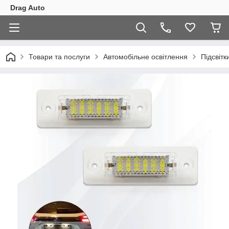
Drag Auto
Товари та послуги
Автомобільне освітлення
Підсвітк