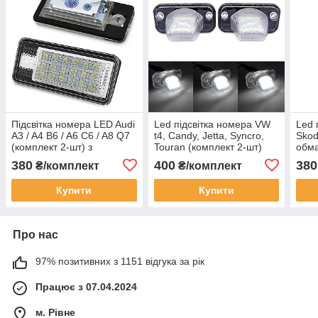
Підсвітка номера LED Audi
Led підсвітка номера VW
Led 
A3 / A4 B6 / A6 C6 / A8 Q7
t4, Candy, Jetta, Syncro,
Skod
(комплект 2-шт) з
Touran (комплект 2-шт)
обм
обманкою CANBUS
(ком
380
400
380
₴/комплект
₴/комплект
Підс
шко
Купити
Купити
Про нас
97% позитивних з 1151 відгука за рік
Працює з 07.04.2024
м. Рівне