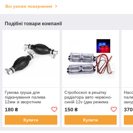
Всі умови повернення
Подібні товари компанії
Гумова груша для
Стробоскоп в решітку
Насо
підкачування палива
радіатора авто червоно-
пали
12мм зі зворотним
синій 12v (два режима
зану
клапаном (кутові штуцери)
роботи)
філь
180
150
370
₴
₴
Купити
Купити