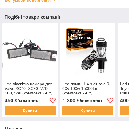
Всі умови повернення
Подібні товари компанії
Led підсвітка номера для
Led лампи H4 з лінзою 9-
Led 
Volvo XC70, XC90, V70,
60v 100w 15000Lm
Toyo
S60, S80 (комплект 2-шт)
(комплект 2-шт)
Prius
(ком
450
1 300
400
₴/комплект
₴/комплект
Купити
Купити
Про нас