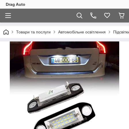
Drag Auto
Товари та послуги
Автомобільне освітлення
Підсвітк